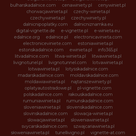
bulharskadalnice.com
cenawiniety.pl
cenywiniet.pl
chorwacjawinieta.pl
czechy-winieta.pl
czechywinieta.pl
czechywiniety.pl
dalnicnipoplatky.com
dalnicniznamka.eu
digital-vignette.de
e-vignette.pl
e-winieta.eu
edalnice.org
edalnice.pl
electronicavinieta.com
electroniceviniete.com
estoniawinieta.pl
estonskadalnice.com
ewinieta.pl
info365.pl
litvadalnice.com
litwa-winieta.pl
litwawinieta.pl
livignotunel.pl
livignotunnel.com
lotvawinieta.pl
lotwawinieta.pl
lotysskadalnice.com
madarskadalnice.com
moldavskadalnice.com
moldawiawinieta.pl
najtanszewiniety.pl
oplatyautostradowe.pl
pl-vignette.com
polskadalnice.com
rakouskadalnice.com
rumuniawinieta.pl
rumunskadalnice.com
sloveniawinieta.pl
slovenskadalnice.com
slovinskadalnice.com
slowacja-winieta.pl
slowacjawinieta.pl
sloweniawinieta.pl
svycarskadalnice.com
szwajcariawinieta.pl
słoweniawinieta.pl
tunellivigno.pl
vignette-at.com