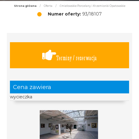
Strona główna
/
Oferta
/
Ćmielowskie Porcelany i Krzemionki Opatowskie
Numer oferty:
93/18107
Terminy / rezerwacja
Cena zawiera
wycieczka