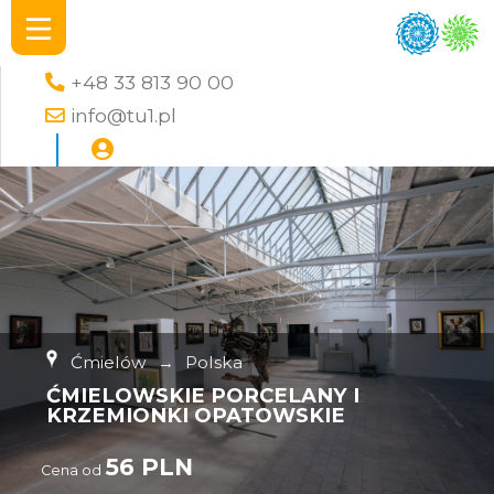
+48 33 813 90 00
info@tu1.pl
Ćmielów
→
Polska
ĆMIELOWSKIE PORCELANY I
KRZEMIONKI OPATOWSKIE
56 PLN
Cena od