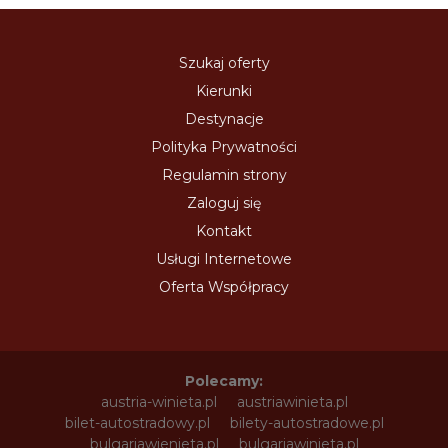
Szukaj oferty
Kierunki
Destynacje
Polityka Prywatności
Regulamin strony
Zaloguj się
Kontakt
Usługi Internetowe
Oferta Współpracy
Polecamy:
austria-winieta.pl
austriawinieta.pl
bilet-autostradowy.pl
bilety-autostradowe.pl
bulgariawienieta.pl
bulgariawinieta.pl