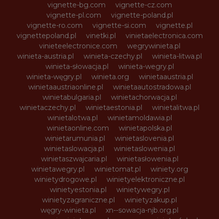
vignette-bg.com
vignette-cz.com
vignette-pl.com
vignette-poland.pl
vignette-ro.com
vignette-si.com
vignette.pl
vignettepoland.pl
vinetki.pl
vinietaelectronica.com
vinieteelectronice.com
wegrywinieta.pl
winieta-austria.pl
winieta-czechy.pl
winieta-litwa.pl
winieta-słowacja.pl
winieta-wegry.pl
winieta-węgry.pl
winieta.org
winietaaustria.pl
winietaaustriaonline.pl
winietaautostradowa.pl
winietabulgaria.pl
winietachorwacja.pl
winietaczechy.pl
winietaestonia.pl
winietalitwa.pl
winietalotwa.pl
winietamoldawia.pl
winietaonline.com
winietapolska.pl
winietarumunia.pl
winietaslovenia.pl
winietaslowacja.pl
winietaslowenia.pl
winietaszwajcaria.pl
winietasłowenia.pl
winietawegry.pl
winietomat.pl
winiety.org
winietydrogowe.pl
winietyelektroniczne.pl
winietyestonia.pl
winietywegry.pl
winietyzagraniczne.pl
winietyzakup.pl
węgry-winieta.pl
xn--sowacja-njb.org.pl