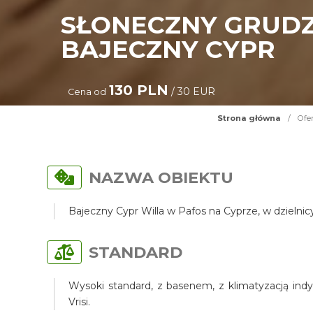
SŁONECZNY GRUDZ
BAJECZNY CYPR
130 PLN
/ 30 EUR
Cena od
Strona główna
/
Ofe
NAZWA OBIEKTU
Bajeczny Cypr Willa w Pafos na Cyprze, w dzielni
STANDARD
Wysoki standard, z basenem, z klimatyzacją indy
Vrisi.