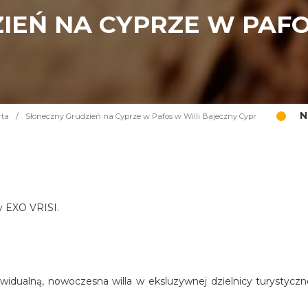
IEŃ NA CYPRZE W PAFO
N
rta
/
Słoneczny Grudzień na Cyprze w Pafos w Willi Bajeczny Cypr
cy EXO VRISI.
widualną, nowoczesna willa w eksluzywnej dzielnicy turystyczn