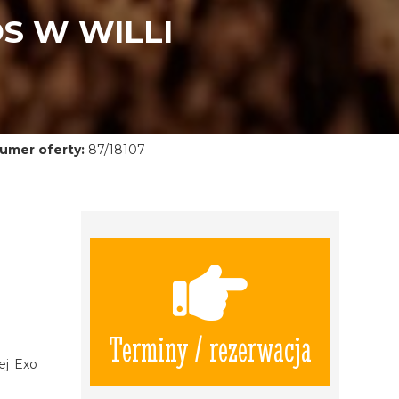
S W WILLI
umer oferty:
87/18107
Terminy / rezerwacja
ej Exo