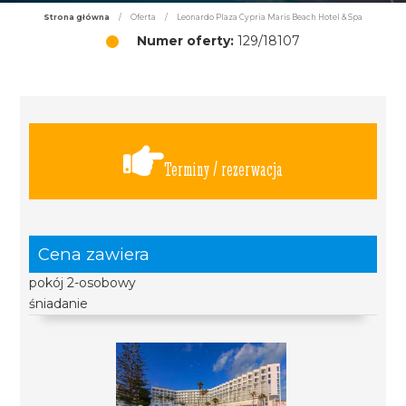
Strona główna
/
Oferta
/
Leonardo Plaza Cypria Maris Beach Hotel & Spa
Numer oferty:
129/18107
Terminy / rezerwacja
Cena zawiera
pokój 2-osobowy
śniadanie