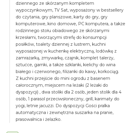
dziennego ze skórzanym kompletem
wypoczynkowym, TV Sat, wyposażony w bestsellery
do czytania, gry planszowe, karty do gry, gry
komputerowe, kino domowe, PC komputera, a także
rodzinnego stołu obiadowego ze skórzanymi
krzesłami, tworzącymi strefę do konsumpcji
posiłków, toalety dziennej z lustrem, kuchni
wyposażonej w kuchenkę elektryczną, lodówkę z
zamrażarką, zmywarkę, czajnik, komplet talerzy,
sztućce, garnki, a także szklanki, kielichy do wina
białego i czerwonego, filiżanki do kawy, korkociąg.
Z kuchni przejście do mini ogrodu z basenem
całorocznym, miejscem na leżaki (2 leżaki do
dyspozycji) , dwa stoliki dla 2 osób, jeden stolik dla 4
osób, 1 parasol przeciwsłoneczny, grill, karimaty do
yogi, letnie jacuzzi. Do dyspozycji Gości pralka
automatyczna i zewnętrzna suszarka na pranie,
prasowalnica i żelazko.