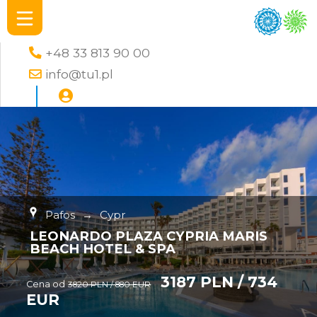
+48 33 813 90 00
info@tu1.pl
Pafos
→
Cypr
LEONARDO PLAZA CYPRIA MARIS
BEACH HOTEL & SPA
3187 PLN / 734
Cena od
3820 PLN / 880 EUR
EUR