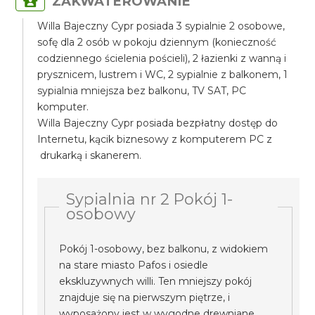
ZAKWATEROWANIE
Willa Bajeczny Cypr posiada 3 sypialnie 2 osobowe,
sofę dla 2 osób w pokoju dziennym (konieczność
codziennego ścielenia pościeli), 2 łazienki z wanną i
prysznicem, lustrem i WC, 2 sypialnie z balkonem, 1
sypialnia mniejsza bez balkonu, TV SAT, PC
komputer.
Willa Bajeczny Cypr posiada bezpłatny dostęp do
Internetu, kącik biznesowy z komputerem PC z
drukarką i skanerem.
Sypialnia nr 2 Pokój 1-
osobowy
Pokój 1-osobowy, bez balkonu, z widokiem
na stare miasto Pafos i osiedle
ekskluzywnych willi. Ten mniejszy pokój
znajduje się na pierwszym piętrze, i
wyposażony jest w wygodne drewniane