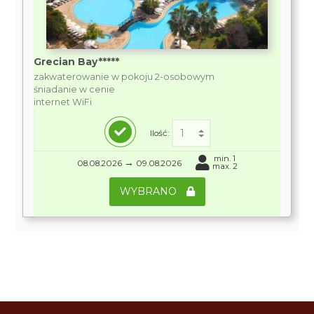
Grecian Bay*****
zakwaterowanie w pokoju 2-osobowym
śniadanie w cenie
internet WiFi
Ilość:
min. 1
→
08.08.2026
09.08.2026
max. 2
WYBRANO