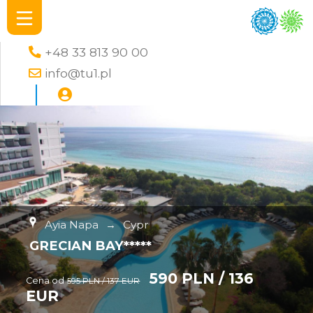
+48 33 813 90 00
info@tu1.pl
Ayia Napa
→
Cypr
GRECIAN BAY*****
590 PLN / 136
Cena od
595 PLN / 137 EUR
EUR