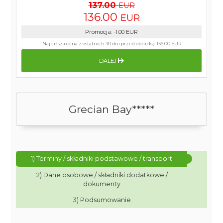
137.00
EUR
136.00
EUR
Promocja
:
-1.00
EUR
Najniższa cena z ostatnich 30 dni przed obniżką:
136.00 EUR
DALEJ
Grecian Bay*****
1) Terminy / składniki podstawowe / transport
2) Dane osobowe / składniki dodatkowe /
dokumenty
3) Podsumowanie