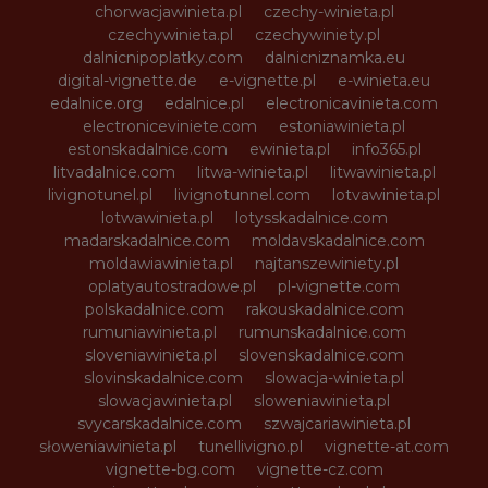
chorwacjawinieta.pl
czechy-winieta.pl
czechywinieta.pl
czechywiniety.pl
dalnicnipoplatky.com
dalnicniznamka.eu
digital-vignette.de
e-vignette.pl
e-winieta.eu
edalnice.org
edalnice.pl
electronicavinieta.com
electroniceviniete.com
estoniawinieta.pl
estonskadalnice.com
ewinieta.pl
info365.pl
litvadalnice.com
litwa-winieta.pl
litwawinieta.pl
livignotunel.pl
livignotunnel.com
lotvawinieta.pl
lotwawinieta.pl
lotysskadalnice.com
madarskadalnice.com
moldavskadalnice.com
moldawiawinieta.pl
najtanszewiniety.pl
oplatyautostradowe.pl
pl-vignette.com
polskadalnice.com
rakouskadalnice.com
rumuniawinieta.pl
rumunskadalnice.com
sloveniawinieta.pl
slovenskadalnice.com
slovinskadalnice.com
slowacja-winieta.pl
slowacjawinieta.pl
sloweniawinieta.pl
svycarskadalnice.com
szwajcariawinieta.pl
słoweniawinieta.pl
tunellivigno.pl
vignette-at.com
vignette-bg.com
vignette-cz.com