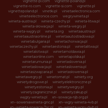
vignette-pl.com
vignette-poland.pl
vignette-ro.com
vignette-si.com
vignette.pl
vignettepoland.pl
vinetki.pl
vinietaelectronica.com
vinieteelectronice.com
wegrywinieta.pl
winieta-austria.pl
winieta-czechy.pl
winieta-litwa.pl
winieta-słowacja.pl
winieta-wegry.pl
winieta-węgry.pl
winieta.org
winietaaustria.pl
winietaaustriaonline.pl
winietaautostradowa.pl
winietabulgaria.pl
winietachorwacja.pl
winietaczechy.pl
winietaestonia.pl
winietalitwa.pl
winietalotwa.pl
winietamoldawia.pl
winietaonline.com
winietapolska.pl
winietarumunia.pl
winietaslovenia.pl
winietaslowacja.pl
winietaslowenia.pl
winietaszwajcaria.pl
winietasłowenia.pl
winietawegry.pl
winietomat.pl
winiety.org
winietydrogowe.pl
winietyelektroniczne.pl
winietyestonia.pl
winietywegry.pl
winietyzagraniczne.pl
winietyzakup.pl
węgry-winieta.pl
xn--sowacja-njb.org.pl
xn--soweniawinieta-gnc.pl
xn--wgry-winieta-4vb.pl
xn--winieta-sowacja-7sc.pl
xn--winieta-wgry-dwb.pl