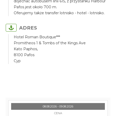
dojechać autobusem linii 615, z przystanku Harbour
Pafos jest około 700 m.
Oferujemy także transfer lotnisko - hotel - lotnisko.
ADRES
Hotel Roman Boutique***
Promitheos 1 & Tombs of the Kings Ave
Kato Paphos,
8100 Pafos
Cyp
08.08.2026 - 09.08.2026
CENA