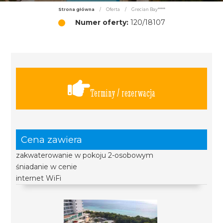
Strona główna
/
Oferta
/
Grecian Bay*****
Numer oferty:
120/18107
Terminy / rezerwacja
Cena zawiera
zakwaterowanie w pokoju 2-osobowym
śniadanie w cenie
internet WiFi